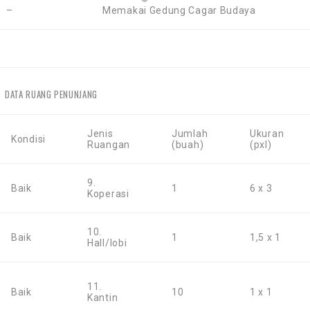
–
Memakai Gedung Cagar Budaya
DATA RUANG PENUNJANG
Jenis
Jumlah
Ukuran
Kondisi
Ruangan
(buah)
(pxl)
9.
Baik
1
6 x 3
Koperasi
10.
Baik
1
1,5 x 1
Hall/lobi
11.
Baik
10
1 x 1
Kantin