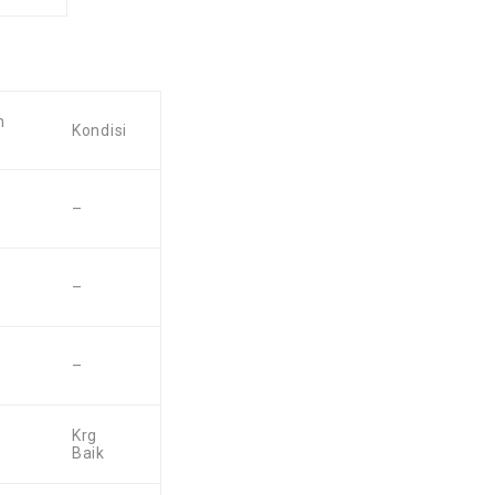
n
Kondisi
–
–
–
Krg
Baik