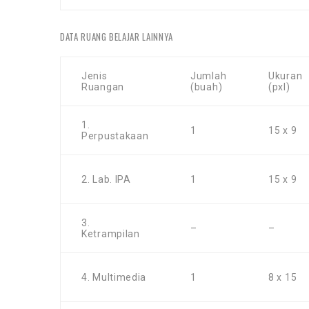
DATA RUANG BELAJAR LAINNYA
Jenis
Jumlah
Ukuran
Ruangan
(buah)
(pxl)
1.
1
15 x 9
Perpustakaan
2. Lab. IPA
1
15 x 9
3.
–
–
Ketrampilan
4. Multimedia
1
8 x 15