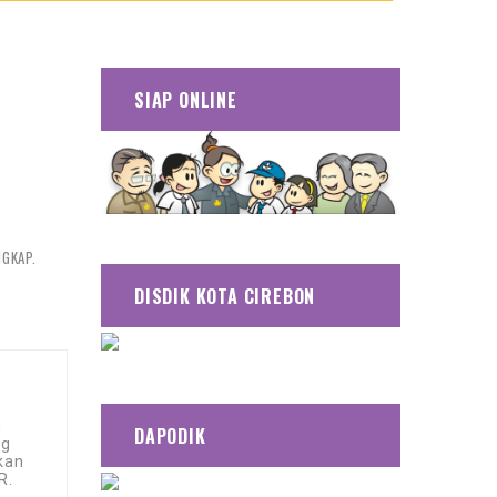
SIAP ONLINE
NGKAP.
DISDIK KOTA CIREBON
h
DAPODIK
yg
kan
.