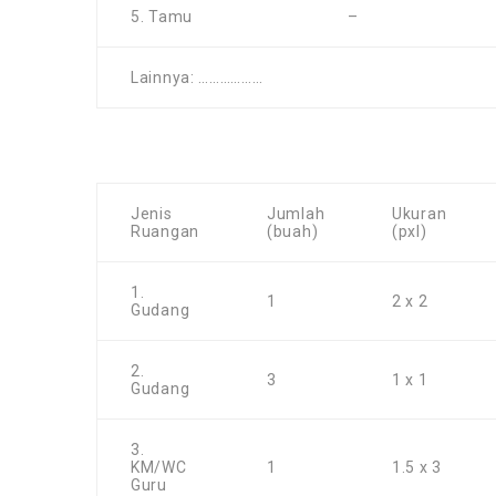
5. Tamu
–
Lainnya: ………………
Jenis
Jumlah
Ukuran
Ruangan
(buah)
(pxl)
1.
1
2 x 2
Gudang
2.
3
1 x 1
Gudang
3.
KM/WC
1
1.5 x 3
Guru