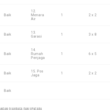
12.
Baik
Menara
1
2 x 2
Air
13.
Baik
1
3 x 8
Garasi
14.
Baik
Rumah
1
6 x 5
Penjaga
15. Pos
Baik
1
2 x 2
Jaga
Baik
ANGAN OLAHRAGA DAN UPACARA