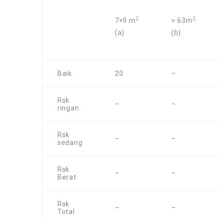
2
2
7×9 m
> 63m
(a)
(b)
Baik
20
–
Rsk
–
–
ringan
Rsk
–
–
sedang
Rsk
–
–
Berat
Rsk
–
–
Total