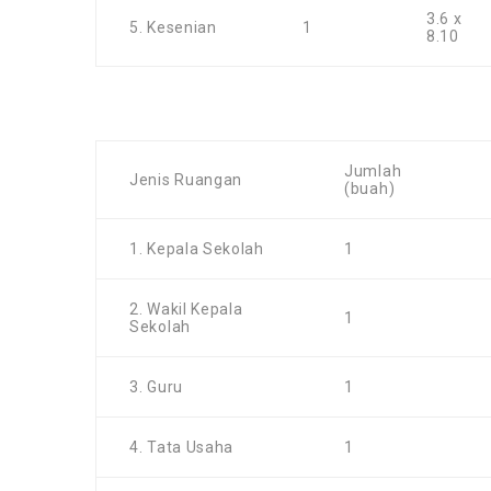
3.6 x
5. Kesenian
1
8.10
Jumlah
Jenis Ruangan
(buah)
1. Kepala Sekolah
1
2. Wakil Kepala
1
Sekolah
3. Guru
1
4. Tata Usaha
1