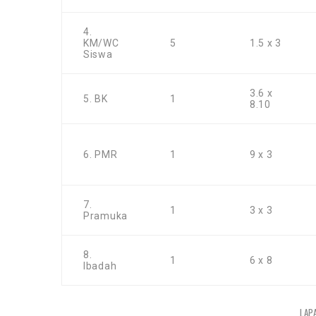
4.
KM/WC
5
1.5 x 3
Siswa
3.6 x
5. BK
1
8.10
6. PMR
1
9 x 3
7.
1
3 x 3
Pramuka
8.
1
6 x 8
Ibadah
LAP