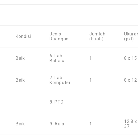
Jenis
Jumlah
Ukura
Kondisi
Ruangan
(buah)
(pxl)
6. Lab.
Baik
1
8 x 15
Bahasa
7. Lab.
Baik
1
8 x 12
Komputer
–
8. PTD
–
–
12.8 x
Baik
9. Aula
1
37