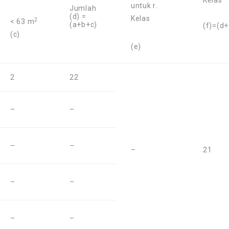
Kelas
untuk r.
Jumlah
(d) =
Kelas
2
< 63 m
(a+b+c)
(f)=(d+
(c)
(e)
2
22
–
–
–
–
–
21
–
–
–
–