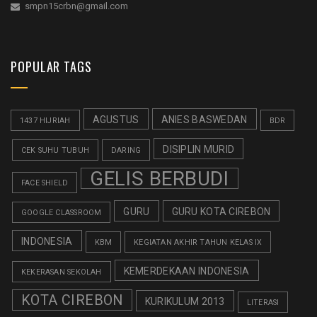
smpn15crbn@gmail.com
POPULAR TAGS
AGUSTUS
ANIES BASWEDAN
1437 HIJRIAH
BDR
DISIPLIN MURID
CEK SUHU TUBUH
DARING
GELIS BERBUDI
FACE SHIELD
GURU
GURU KOTA CIREBON
GOOGLE CLASSROOM
INDONESIA
KBM
KEGIATAN AKHIR TAHUN KELAS IX
KEMERDEKAAN INDONESIA
KEKERASAN SEKOLAH
KOTA CIREBON
KURIKULUM 2013
LITERASI