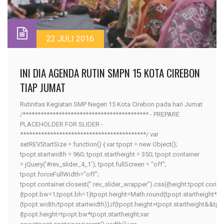
22 JULI 2016
INI DIA AGENDA RUTIN SMPN 15 KOTA CIREBON
TIAP JUMAT
Rutinitas Kegiatan SMP Negeri 15 Kota Cirebon pada hari Jumat
/****************************************** - PREPARE
PLACEHOLDER FOR SLIDER -
******************************************/ var
setREVStartSize = function() { var tpopt = new Object();
tpopt.startwidth = 960; tpopt.startheight = 350; tpopt.container
= jQuery('#rev_slider_4_1'); tpopt.fullScreen = "off";
tpopt.forceFullWidth="off";
tpopt.container.closest(".rev_slider_wrapper").css({height:tpopt.conta
{tpopt.bw=1;tpopt.bh=1}tpopt.height=Math.round(tpopt.startheight*
(tpopt.width/tpopt.startwidth));if(tpopt.height>tpopt.startheight&&tpo
{tpopt.height=tpopt.bw*tpopt.startheight;var