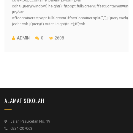
cow=tpopt.container.parent().width();var
coh=jQuery(window).height();if(tpopt.fullScreenOffsetContainer!=unde
{try{var
offcontainers=tpopt.fullScreenOffsetContainer.split(",");jQuery.each(of
{coh=coh-jQuery(t).outerHeight(true);if(coh
ADMIN
0
2608
ALAMAT SEKOLAH
Jalan Pasuketan No. 19
0231-207063