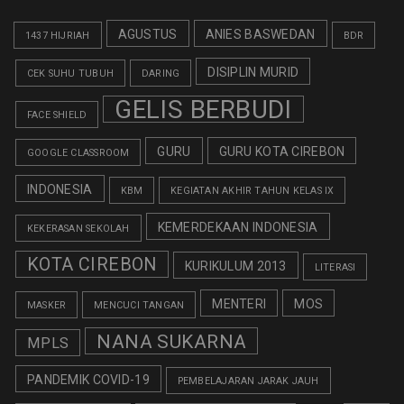
AGUSTUS
ANIES BASWEDAN
1437 HIJRIAH
BDR
DISIPLIN MURID
CEK SUHU TUBUH
DARING
GELIS BERBUDI
FACE SHIELD
GURU
GURU KOTA CIREBON
GOOGLE CLASSROOM
INDONESIA
KBM
KEGIATAN AKHIR TAHUN KELAS IX
KEMERDEKAAN INDONESIA
KEKERASAN SEKOLAH
KOTA CIREBON
KURIKULUM 2013
LITERASI
MENTERI
MOS
MASKER
MENCUCI TANGAN
NANA SUKARNA
MPLS
PANDEMIK COVID-19
PEMBELAJARAN JARAK JAUH