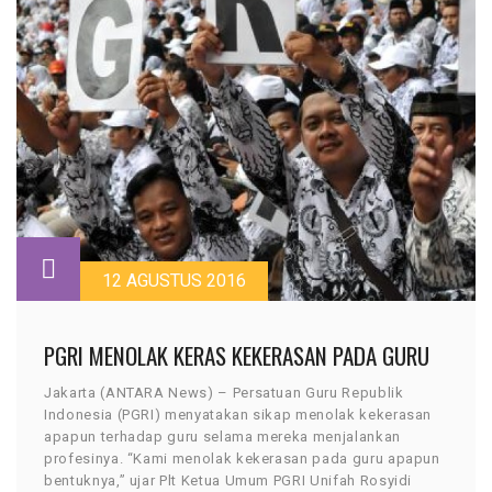
12 AGUSTUS 2016
PGRI MENOLAK KERAS KEKERASAN PADA GURU
Jakarta (ANTARA News) – Persatuan Guru Republik
Indonesia (PGRI) menyatakan sikap menolak kekerasan
apapun terhadap guru selama mereka menjalankan
profesinya. “Kami menolak kekerasan pada guru apapun
bentuknya,” ujar Plt Ketua Umum PGRI Unifah Rosyidi