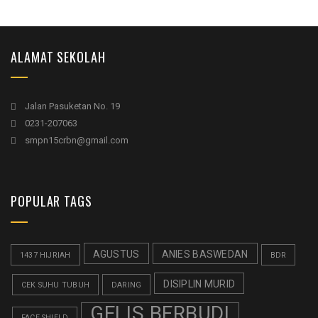
ALAMAT SEKOLAH
Jalan Pasuketan No. 19
0231-207063
smpn15crbn@gmail.com
POPULAR TAGS
AGUSTUS
ANIES BASWEDAN
1437 HIJRIAH
BDR
DISIPLIN MURID
CEK SUHU TUBUH
DARING
GELIS BERBUDI
FACE SHIELD