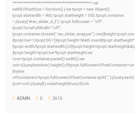
******************************************/ var
setREVStartSize = function() { var tpopt = new Object();
tpopt.startwidth = 960; tpopt.startheight = 350; tpopt.container
= jQuery('#rev_slider_4_2'); tpopt.fullScreen = "off";
tpopt.forceFullWidth="off";
tpopt.container.closest(".rev_slider_wrapper").css({height:tpopt.conta
{tpopt.bw=1;tpopt.bh=1}tpopt.height=Math.round(tpopt.startheight*
(tpopt.width/tpopt.startwidth));if(tpopt.height>tpopt.startheight&&tpo
{tpopt.height=tpopt.bw*tpopt.startheight;var
cow=tpopt.container.parent().width();var
coh=jQuery(window).height();if(tpopt.fullScreenOffsetContainer!=unde
{try{var
offcontainers=tpopt.fullScreenOffsetContainer.split(",");jQuery.each(of
{coh=coh-jQuery(t).outerHeight(true);if(coh
ADMIN
0
2610