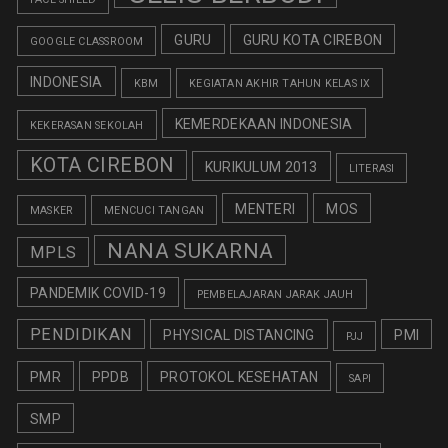
GURU
GURU KOTA CIREBON
GOOGLE CLASSROOM
INDONESIA
KBM
KEGIATAN AKHIR TAHUN KELAS IX
KEMERDEKAAN INDONESIA
KEKERASAN SEKOLAH
KOTA CIREBON
KURIKULUM 2013
LITERASI
MENTERI
MOS
MASKER
MENCUCI TANGAN
NANA SUKARNA
MPLS
PANDEMIK COVID-19
PEMBELAJARAN JARAK JAUH
PENDIDIKAN
PHYSICAL DISTANCING
PMI
PJJ
PMR
PPDB
PROTOKOL KESEHATAN
SAPI
SMP