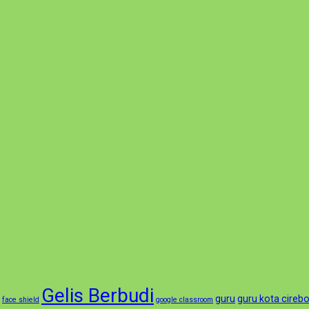
Gelis Berbudi
guru
guru kota cireb
face shield
google classroom