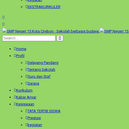
EKSTRAKURIKULER
Home
Profil
Selayang Pandang
Tentang Sekolah
Guru dan Staf
Sarana
Kurikulum
Kabar Anyar
Kesiswaan
TATA TERTIB SISWA
Prestasi
kegiatan