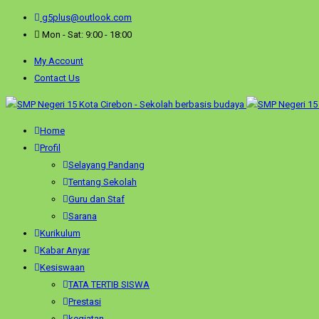
g5plus@outlook.com
Mon - Sat: 9:00 - 18:00
My Account
Contact Us
Home
Profil
Selayang Pandang
Tentang Sekolah
Guru dan Staf
Sarana
Kurikulum
Kabar Anyar
Kesiswaan
TATA TERTIB SISWA
Prestasi
kegiatan