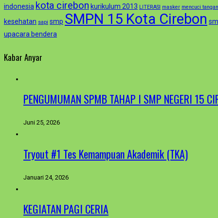
kota cirebon
indonesia
kurikulum 2013
LITERASI
masker
mencuci tanga
SMPN 15 Kota Cirebon
kesehatan
smp
sm
sapi
upacara bendera
Kabar Anyar
PENGUMUMAN SPMB TAHAP I SMP NEGERI 15 CI
Juni 25, 2026
Tryout #1 Tes Kemampuan Akademik (TKA)
Januari 24, 2026
KEGIATAN PAGI CERIA