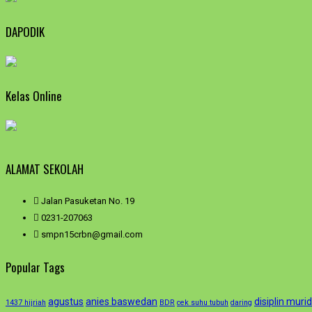
DAPODIK
Kelas Online
ALAMAT SEKOLAH
Jalan Pasuketan No. 19
0231-207063
smpn15crbn@gmail.com
Popular Tags
agustus
anies baswedan
disiplin murid
1437 hijriah
BDR
cek suhu tubuh
daring