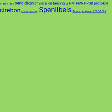
pendidikan
physical distancing
PMI
PMR
PPDB
protokol
 jarak jauh
pjj
Spenlibels
 cirebon
sosialisasi pjj
Tahun pelajaran 2020/2021