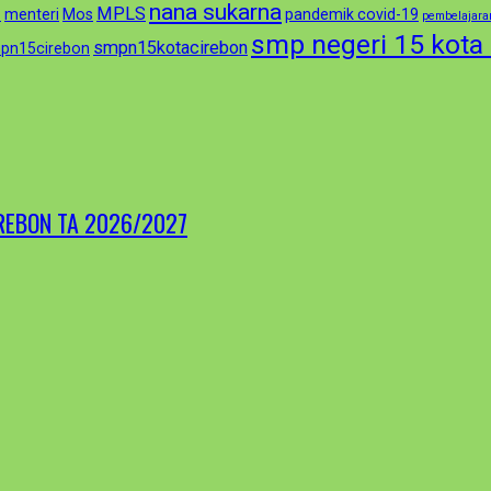
nana sukarna
MPLS
menteri
Mos
pandemik covid-19
n
pembelajaran
smp negeri 15 kota
smpn15kotacirebon
pn15cirebon
REBON TA 2026/2027