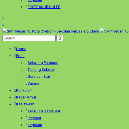
EKSTRAKURIKULER
Home
Profil
Selayang Pandang
Tentang Sekolah
Guru dan Staf
Sarana
Kurikulum
Kabar Anyar
Kesiswaan
TATA TERTIB SISWA
Prestasi
kegiatan