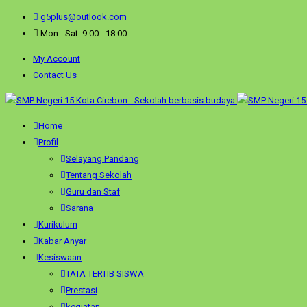
g5plus@outlook.com
Mon - Sat: 9:00 - 18:00
My Account
Contact Us
Home
Profil
Selayang Pandang
Tentang Sekolah
Guru dan Staf
Sarana
Kurikulum
Kabar Anyar
Kesiswaan
TATA TERTIB SISWA
Prestasi
kegiatan