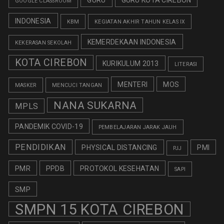
GOOGLE CLASSROOM
INDONESIA
KBM
KEGIATAN AKHIR TAHUN KELAS IX
KEMERDEKAAN INDONESIA
KEKERASAN SEKOLAH
KOTA CIREBON
KURIKULUM 2013
LITERASI
MENTERI
MOS
MASKER
MENCUCI TANGAN
NANA SUKARNA
MPLS
PANDEMIK COVID-19
PEMBELAJARAN JARAK JAUH
PENDIDIKAN
PHYSICAL DISTANCING
PMI
PJJ
PMR
PPDB
PROTOKOL KESEHATAN
SAPI
SMP
SMPN 15 KOTA CIREBON