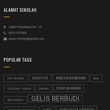
ALAMAT SEKOLAH
Jalan Pasuketan No. 19
0231-207063
smpn15crbn@gmail.com
POPULAR TAGS
AGUSTUS
ANIES BASWEDAN
1437 HIJRIAH
BDR
DISIPLIN MURID
CEK SUHU TUBUH
DARING
GELIS BERBUDI
FACE SHIELD
GURU
GURU KOTA CIREBON