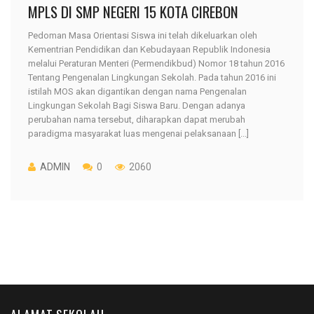
MPLS DI SMP NEGERI 15 KOTA CIREBON
Pedoman Masa Orientasi Siswa ini telah dikeluarkan oleh
Kementrian Pendidikan dan Kebudayaan Republik Indonesia
melalui Peraturan Menteri (Permendikbud) Nomor 18 tahun 2016
Tentang Pengenalan Lingkungan Sekolah. Pada tahun 2016 ini
istilah MOS akan digantikan dengan nama Pengenalan
Lingkungan Sekolah Bagi Siswa Baru. Dengan adanya
perubahan nama tersebut, diharapkan dapat merubah
paradigma masyarakat luas mengenai pelaksanaan [...]
ADMIN
0
2060