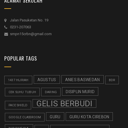
ALAMAT SEKOLAH
Jalan Pasuketan No. 19
0231-207063
smpn15crbn@gmail.com
POPULAR TAGS
AGUSTUS
ANIES BASWEDAN
1437 HIJRIAH
BDR
DISIPLIN MURID
CEK SUHU TUBUH
DARING
GELIS BERBUDI
FACE SHIELD
GURU
GURU KOTA CIREBON
GOOGLE CLASSROOM