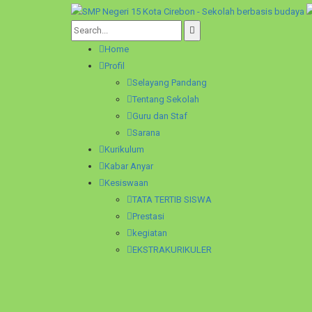
Home
Profil
Selayang Pandang
Tentang Sekolah
Guru dan Staf
Sarana
Kurikulum
Kabar Anyar
Kesiswaan
TATA TERTIB SISWA
Prestasi
kegiatan
EKSTRAKURIKULER