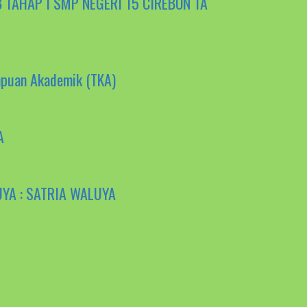
AHAP I SMP NEGERI 15 CIREBON TA
puan Akademik (TKA)
A
A : SATRIA WALUYA