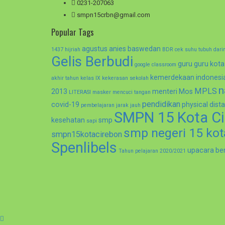
0231-207063
smpn15crbn@gmail.com
Popular Tags
agustus
anies baswedan
1437 hijriah
BDR
cek suhu tubuh
dari
Gelis Berbudi
guru
guru kota
google classroom
kemerdekaan indonesi
akhir tahun kelas IX
kekerasan sekolah
n
MPLS
2013
menteri
Mos
LITERASI
masker
mencuci tangan
pendidikan
covid-19
physical dist
pembelajaran jarak jauh
SMPN 15 Kota Ci
kesehatan
smp
sapi
smp negeri 15 kot
smpn15kotacirebon
Spenlibels
upacara be
Tahun pelajaran 2020/2021