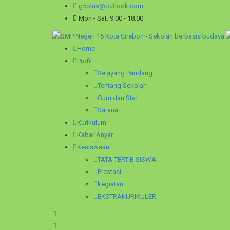
g5plus@outlook.com
Mon - Sat: 9:00 - 18:00
Home
Profil
Selayang Pandang
Tentang Sekolah
Guru dan Staf
Sarana
Kurikulum
Kabar Anyar
Kesiswaan
TATA TERTIB SISWA
Prestasi
kegiatan
EKSTRAKURIKULER