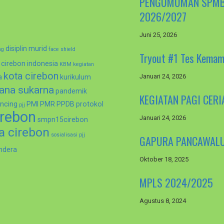
PENGUMUMAN SPMB T
2026/2027
Juni 25, 2026
disiplin murid
ng
face shield
Tryout #1 Tes Kemam
 cirebon
indonesia
KBM
kegiatan
kota cirebon
Januari 24, 2026
a
kurikulum
ana sukarna
pandemik
KEGIATAN PAGI CERI
ancing
PMI
PMR
PPDB
protokol
pjj
rebon
Januari 24, 2026
smpn15cirebon
a cirebon
sosialisasi pjj
GAPURA PANCAWALUY
ndera
Oktober 18, 2025
MPLS 2024/2025
Agustus 8, 2024