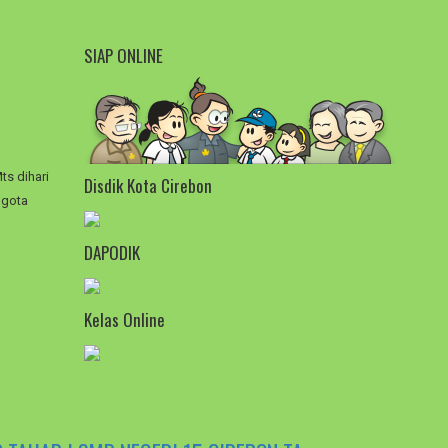
SIAP ONLINE
ts dihari
Disdik Kota Cirebon
ggota
DAPODIK
Kelas Online