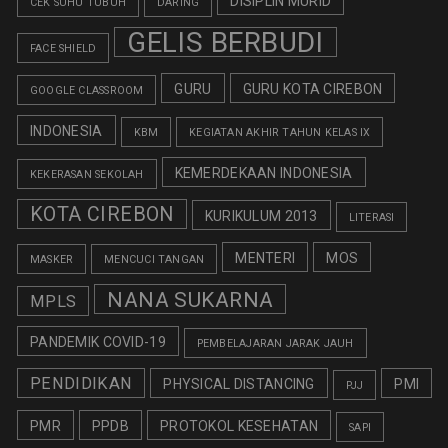
DISIPLIN MURID
CEK SUHU TUBUH
DARING
GELIS BERBUDI
FACE SHIELD
GURU
GURU KOTA CIREBON
GOOGLE CLASSROOM
INDONESIA
KBM
KEGIATAN AKHIR TAHUN KELAS IX
KEMERDEKAAN INDONESIA
KEKERASAN SEKOLAH
KOTA CIREBON
KURIKULUM 2013
LITERASI
MENTERI
MOS
MASKER
MENCUCI TANGAN
NANA SUKARNA
MPLS
PANDEMIK COVID-19
PEMBELAJARAN JARAK JAUH
PENDIDIKAN
PHYSICAL DISTANCING
PMI
PJJ
PMR
PPDB
PROTOKOL KESEHATAN
SAPI