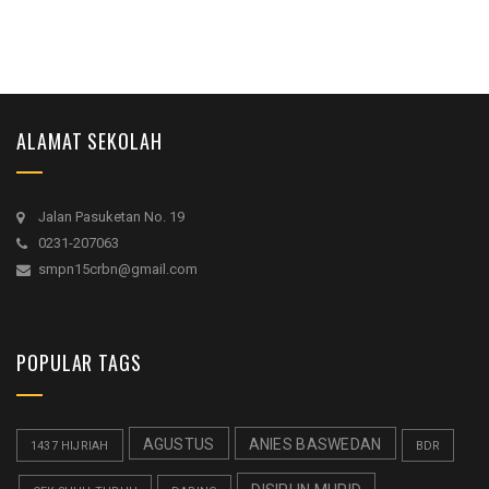
ALAMAT SEKOLAH
Jalan Pasuketan No. 19
0231-207063
smpn15crbn@gmail.com
POPULAR TAGS
AGUSTUS
ANIES BASWEDAN
1437 HIJRIAH
BDR