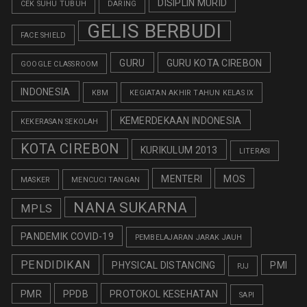
DISIPLIN MURID
CEK SUHU TUBUH
DARING
GELIS BERBUDI
FACE SHIELD
GURU
GURU KOTA CIREBON
GOOGLE CLASSROOM
INDONESIA
KBM
KEGIATAN AKHIR TAHUN KELAS IX
KEMERDEKAAN INDONESIA
KEKERASAN SEKOLAH
KOTA CIREBON
KURIKULUM 2013
LITERASI
MENTERI
MOS
MASKER
MENCUCI TANGAN
NANA SUKARNA
MPLS
PANDEMIK COVID-19
PEMBELAJARAN JARAK JAUH
PENDIDIKAN
PHYSICAL DISTANCING
PMI
PJJ
PMR
PPDB
PROTOKOL KESEHATAN
SAPI