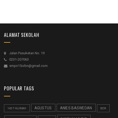
ALAMAT SEKOLAH
Jalan Pasuketan No. 19
0231-207063
smpn15crbn@gmail.com
POPULAR TAGS
AGUSTUS
ANIES BASWEDAN
1437 HIJRIAH
BDR