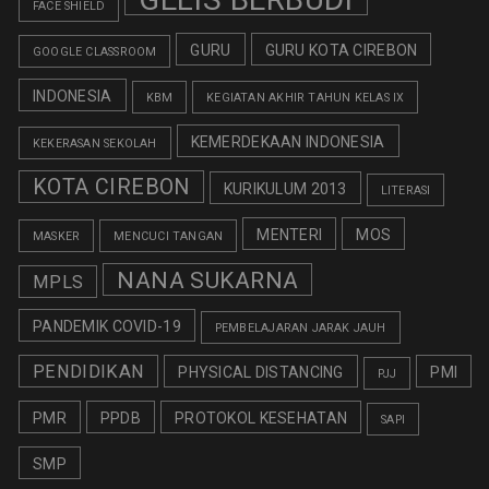
FACE SHIELD
GURU
GURU KOTA CIREBON
GOOGLE CLASSROOM
INDONESIA
KBM
KEGIATAN AKHIR TAHUN KELAS IX
KEMERDEKAAN INDONESIA
KEKERASAN SEKOLAH
KOTA CIREBON
KURIKULUM 2013
LITERASI
MENTERI
MOS
MASKER
MENCUCI TANGAN
NANA SUKARNA
MPLS
PANDEMIK COVID-19
PEMBELAJARAN JARAK JAUH
PENDIDIKAN
PHYSICAL DISTANCING
PMI
PJJ
PMR
PPDB
PROTOKOL KESEHATAN
SAPI
SMP