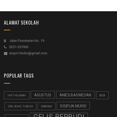
ALAMAT SEKOLAH
Jalan Pasuketan No. 19
0231-207063
smpn15crbn@gmail.com
POPULAR TAGS
AGUSTUS
ANIES BASWEDAN
1437 HIJRIAH
BDR
DISIPLIN MURID
CEK SUHU TUBUH
DARING
GELIS BERBUDI