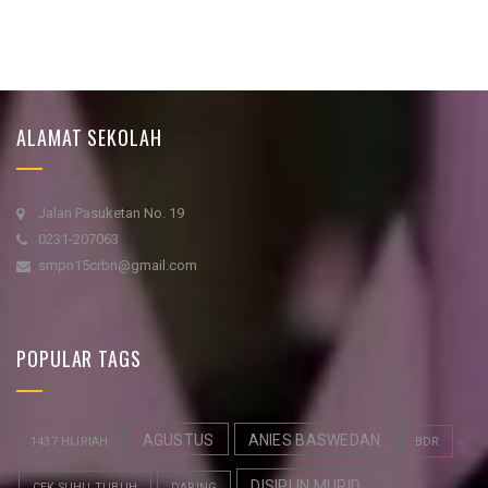
ALAMAT SEKOLAH
Jalan Pasuketan No. 19
0231-207063
smpn15crbn@gmail.com
POPULAR TAGS
AGUSTUS
ANIES BASWEDAN
1437 HIJRIAH
BDR
DISIPLIN MURID
CEK SUHU TUBUH
DARING