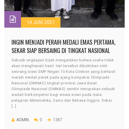
14 JUNI 2021
INGIN MENJADI PERAIH MEDALI EMAS PERTAMA,
SEKAR SIAP BERSAING DI TINGKAT NASIONAL
Sebuah ungkapan bijak mengatakan bahwa usaha tidak
akan menghianati hasil. Hal tersebut dibuktikan oleh
seorang siswi SMP Negeri 15 Kota Cirebon yang berhasil
meraih medali perak pada ajang kompetisi Olimpiade
Nasional (OMNAS) tingkat provinsi Jawa Barat.
Olimpiade Nasional (OMNAS) sendiri merupakan sebuah
wadah berkompetisi bagi siswa-siswi pada mata
pelajaran Matematika, Sains dan Bahasa Inggris. Sekar
[…]
ADMIN
0
1387