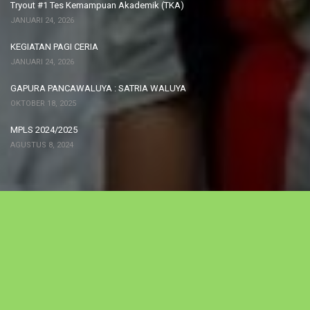
Tryout #1 Tes Kemampuan Akademik (TKA)
JANUARI 24, 2026
KEGIATAN PAGI CERIA
JANUARI 24, 2026
GAPURA PANCAWALUYA : SATRIA WALUYA
OKTOBER 18, 2025
MPLS 2024/2025
AGUSTUS 8, 2024