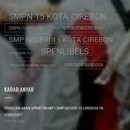
SMP
SMPN 15 KOTA CIREBON
SMPN15KOTACIREBON
SMPN15CIREBON
SMP NEGERI 15 KOTA CIREBON
SPENLIBELS
SOSIALISASI PJJ
UPACARA BENDERA
TAHUN PELAJARAN 2020/2021
KABAR ANYAR
PENGUMUMAN SPMB TAHAP I SMP NEGERI 15 CIREBON TA
2026/2027
JUNI 25, 2026