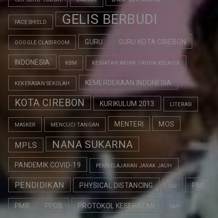
GELIS BERBUDI
FACE SHIELD
GURU
GURU KOTA CIREBON
GOOGLE CLASSROOM
INDONESIA
KBM
KEGIATAN AKHIR TAHUN KELAS IX
KEMERDEKAAN INDONESIA
KEKERASAN SEKOLAH
KOTA CIREBON
KURIKULUM 2013
LITERASI
MENTERI
MOS
MASKER
MENCUCI TANGAN
NANA SUKARNA
MPLS
PANDEMIK COVID-19
PEMBELAJARAN JARAK JAUH
PENDIDIKAN
PHYSICAL DISTANCING
PMI
PJJ
PMR
PPDB
PROTOKOL KESEHATAN
SAPI