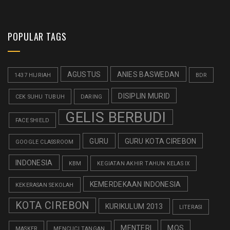
POPULAR TAGS
AGUSTUS
ANIES BASWEDAN
1437 HIJRIAH
BDR
DISIPLIN MURID
CEK SUHU TUBUH
DARING
GELIS BERBUDI
FACE SHIELD
GURU
GURU KOTA CIREBON
GOOGLE CLASSROOM
INDONESIA
KBM
KEGIATAN AKHIR TAHUN KELAS IX
KEMERDEKAAN INDONESIA
KEKERASAN SEKOLAH
KOTA CIREBON
KURIKULUM 2013
LITERASI
MENTERI
MOS
MASKER
MENCUCI TANGAN