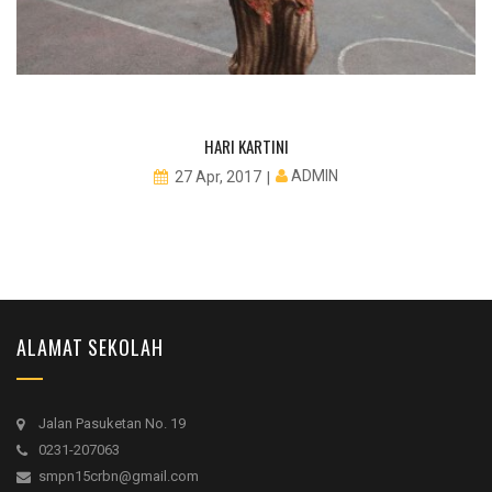
HARI KARTINI
ADMIN
27 Apr, 2017
ALAMAT SEKOLAH
Jalan Pasuketan No. 19
0231-207063
smpn15crbn@gmail.com