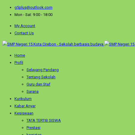
g5plus@outlook.com
Mon - Sat: 9:00 - 18:00
My Account
Contact Us
Home
Profil
Selayang Pandang
Tentang Sekolah
Guru dan Staf
Sarana
Kurikulum
Kabar Anyar
Kesiswaan
TATA TERTIB SISWA
Prestasi
kegiatan