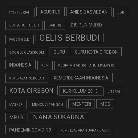
AGUSTUS
ANIES BASWEDAN
1437 HIJRIAH
BDR
DISIPLIN MURID
CEK SUHU TUBUH
DARING
GELIS BERBUDI
FACE SHIELD
GURU
GURU KOTA CIREBON
GOOGLE CLASSROOM
INDONESIA
KBM
KEGIATAN AKHIR TAHUN KELAS IX
KEMERDEKAAN INDONESIA
KEKERASAN SEKOLAH
KOTA CIREBON
KURIKULUM 2013
LITERASI
MENTERI
MOS
MASKER
MENCUCI TANGAN
NANA SUKARNA
MPLS
PANDEMIK COVID-19
PEMBELAJARAN JARAK JAUH