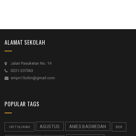
ALAMAT SEKOLAH
Jalan Pasuketan No. 19
0231-207063
smpn15crbn@gmail.com
POPULAR TAGS
AGUSTUS
ANIES BASWEDAN
1437 HIJRIAH
BDR