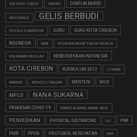
DISIPLIN MURID
CEK SUHU TUBUH
DARING
GELIS BERBUDI
FACE SHIELD
GURU
GURU KOTA CIREBON
GOOGLE CLASSROOM
INDONESIA
KBM
KEGIATAN AKHIR TAHUN KELAS IX
KEMERDEKAAN INDONESIA
KEKERASAN SEKOLAH
KOTA CIREBON
KURIKULUM 2013
LITERASI
MENTERI
MOS
MASKER
MENCUCI TANGAN
NANA SUKARNA
MPLS
PANDEMIK COVID-19
PEMBELAJARAN JARAK JAUH
PENDIDIKAN
PHYSICAL DISTANCING
PMI
PJJ
PMR
PPDB
PROTOKOL KESEHATAN
SAPI