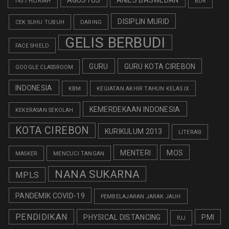
1437 HIJRIAH
BDR
DISIPLIN MURID
CEK SUHU TUBUH
DARING
GELIS BERBUDI
FACE SHIELD
GURU
GURU KOTA CIREBON
GOOGLE CLASSROOM
INDONESIA
KBM
KEGIATAN AKHIR TAHUN KELAS IX
KEMERDEKAAN INDONESIA
KEKERASAN SEKOLAH
KOTA CIREBON
KURIKULUM 2013
LITERASI
MENTERI
MOS
MASKER
MENCUCI TANGAN
NANA SUKARNA
MPLS
PANDEMIK COVID-19
PEMBELAJARAN JARAK JAUH
PENDIDIKAN
PHYSICAL DISTANCING
PMI
PJJ