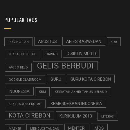
POPULAR TAGS
AGUSTUS
ANIES BASWEDAN
1437 HIJRIAH
BDR
DISIPLIN MURID
CEK SUHU TUBUH
DARING
GELIS BERBUDI
FACE SHIELD
GURU
GURU KOTA CIREBON
GOOGLE CLASSROOM
INDONESIA
KBM
KEGIATAN AKHIR TAHUN KELAS IX
KEMERDEKAAN INDONESIA
KEKERASAN SEKOLAH
KOTA CIREBON
KURIKULUM 2013
LITERASI
MENTERI
MOS
MASKER
MENCUCI TANGAN